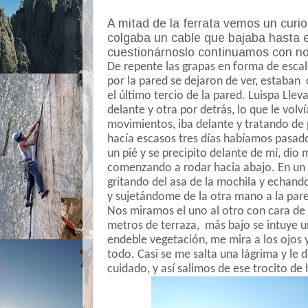
A mitad de la ferrata vemos un curios
colgaba un cable que bajaba hasta e
cuestionárnoslo continuamos con no
De repente las grapas en forma de escal
por la pared se dejaron de ver, estaban 
el último tercio de la pared. Luispa Llev
delante y otra por detrás, lo que le volv
movimientos, iba delante y tratando de
hacía escasos tres días habíamos pasado 
un pié y se precipito delante de mí, dio
comenzando a rodar hacia abajo. En un 
gritando del asa de la mochila y echando 
y sujetándome de la otra mano a la par
Nos miramos el uno al otro con cara de
metros de terraza, más bajo se intuye un
endeble vegetación, me mira a los ojos y
todo. Casi se me salta una lágrima y le
cuidado, y así salimos de ese trocito de 