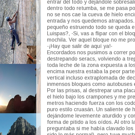
entrar del todo y dejándole sobresali
dentro todo retumba, se me pasa por
no se nos cae la cueva de hielo enci
entrada y nos quedemos atrapados
pequeño estruendo todo se queda e
Luispas?, -Si, vas a flipar con el b
mochila. Ver aquel bloque no me pr
-¡Hay que salir de aquí ya!-
Encordados nos pusimos a correr por 
destrepando seracs, volviendo a tre
toda leche de la zona expuesta a l
encima nuestra estaba la peor parte 
vertical incluso extraplomada de de
inmensos bloques como autobuses e
Por las prisas, al destrepar una pl
el hielo bajo los crampones y me pre
metros haciendo fuerza con los codo
puro estilo cruasán. Un saliente de h
dejándome levemente aturdido y con
forma de pitido a los oídos. Al otro
preguntaba si me había clavado los
sido lo más normal), pero tuve mucha