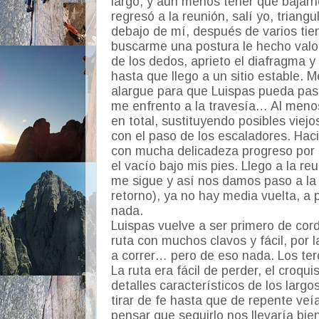
largo, y aún menos tener que bajar
regresó a la reunión, salí yo, triangu
debajo de mí, después de varios tien
buscarme una postura le hecho valor
de los dedos, aprieto el diafragma y
hasta que llego a un sitio estable. 
alargue para que Luispas pueda pas
me enfrento a la travesía… Al menos
en total, sustituyendo posibles viejo
con el paso de los escaladores. Ha
con mucha delicadeza progreso por l
el vacío bajo mis pies. Llego a la re
me sigue y así nos damos paso a la 
retorno), ya no hay media vuelta, a 
nada.
Luispas vuelve a ser primero de cor
ruta con muchos clavos y fácil, po
a correr… pero de eso nada. Los ter
La ruta era fácil de perder, el croqu
detalles característicos de los larg
tirar de fe hasta que de repente ve
pensar que seguirlo nos llevaría bie