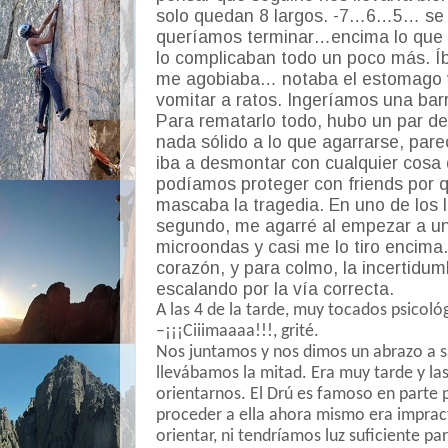
solo quedan 8 largos. -7…6…5… se 
queríamos terminar…encima lo que 
lo complicaban todo un poco más. Í
me agobiaba… notaba el estomago v
vomitar a ratos. Ingeríamos una barr
Para rematarlo todo, hubo un par de
nada sólido a lo que agarrarse, par
iba a desmontar con cualquier cosa 
podíamos proteger con friends por
mascaba la tragedia. En uno de los 
segundo, me agarré al empezar a u
microondas y casi me lo tiro encima
corazón, y para colmo, la incertidu
escalando por la vía correcta.
A las 4 de la tarde, muy tocados psicol
–¡¡¡Ciiimaaaa!!!, grité.
Nos juntamos y nos dimos un abrazo a s
llevábamos la mitad. Era muy tarde y la
orientarnos. El Drú es famoso en parte 
proceder a ella ahora mismo era imprac
orientar, ni tendríamos luz suficiente pa