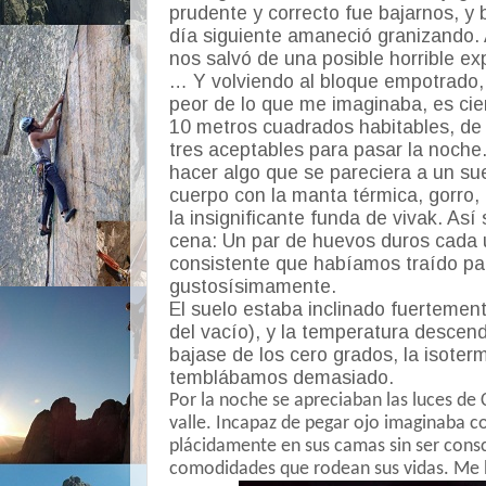
prudente y correcto fue bajarnos, y 
día siguiente amaneció granizando. 
nos salvó de una posible horrible ex
… Y volviendo al bloque empotrado, 
peor de lo que me imaginaba, es ci
10 metros cuadrados habitables, de 
tres aceptables para pasar la noche
hacer algo que se pareciera a un su
cuerpo con la manta térmica, gorro
la insignificante funda de vivak. Así
cena: Un par de huevos duros cada 
consistente que habíamos traído pa
gustosísimamente.
El suelo estaba inclinado fuertemente
del vacío), y la temperatura descen
bajase de los cero grados, la isoter
temblábamos demasiado.
Por la noche se apreciaban las luces d
valle. Incapaz de pegar ojo imaginaba 
plácidamente en sus camas sin ser consc
comodidades que rodean sus vidas. Me hi