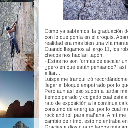
Como ya sabíamos, la graduación de
con lo que ponía en el croquis. Apa
realidad era más bien una vía mante
Cuando llegamos al largo 11, los r
checos nos hacían tapón.
-¡Estas no son formas de escalar un
¿pero en que están pensando?, así n
a liar…
Luispa me tranquilizó recordándom
llegar al bloque empotrado por lo qu
Pero aun así eso suponía tardar más
tiempo parado y colgado cual estala
rato de exposición a la continua ca
consumo de energías, por lo cual 
rock and roll para mañana. A mí me 
cambio de ritmo, esto no entraba en
Gracias a dios cuatro largos más ar